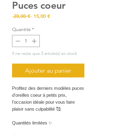
Puces coeur
Prix
Prix
 20,00 € 
15,00 €
original
promotionnel
Quantité
*
Il ne reste que 3 article(s) en stock
Ajouter au panier
Profitez des derniers modèles puces
d'oreilles coeur à petits prix,
l'occasion idéale pour vous faire
plaisir sans culpabilité 🥰
Quantités limitées ✨