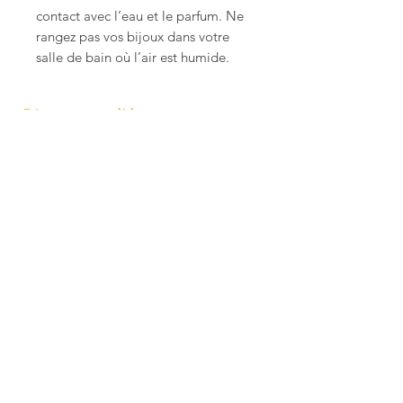
contact avec l’eau et le parfum. Ne
rangez pas vos bijoux dans votre
salle de bain où l’air est humide.
D'autres modèles pourraient vous
plaire !
Boucles d'oreilles Coquillage
Boucles d'oreilles M