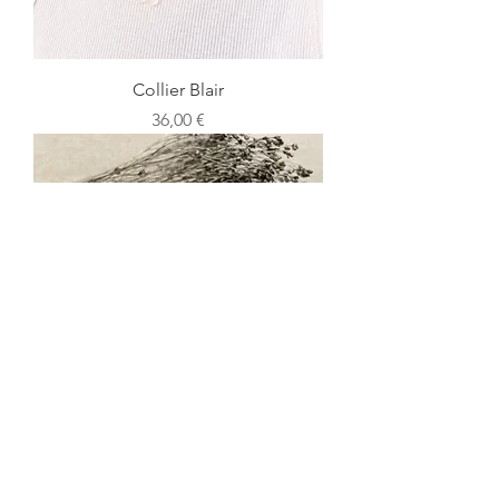
Collier Blair
Prix
36,00 €
Boucles d'oreilles Ella
Prix
26,00 €