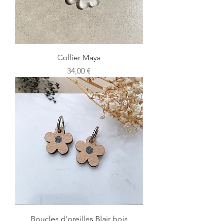
Collier Maya
Prix
34,00 €
Boucles d'oreilles Blair bois