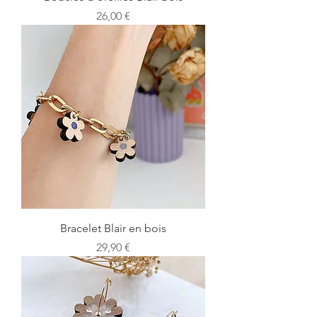
Prix
26,00 €
Bracelet Blair en bois
Prix
29,90 €