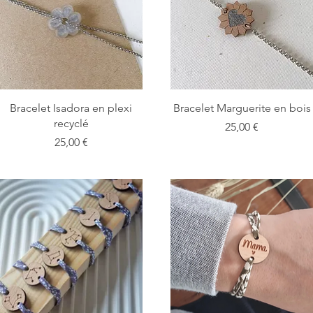
Bracelet Isadora en plexi
Bracelet Marguerite en bois
recyclé
Prix
25,00 €
Prix
25,00 €