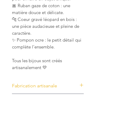
🎀 Ruban gaze de coton : une
matière douce et délicate.
🐆 Coeur gravé léopard en bois :
une pièce audacieuse et pleine de
caractère.
✨ Pompon ocre : le petit détail qui
complète l’ensemble.
Tous les bijoux sont créés
artisanalement 💛
Fabrication artisanale
Tous les bijoux ont un design
Livraison
unique et sont imaginés et créés
artisanalement en Moselle par
Les frais de livraison sont offerts à
Marion la créatrice.
partir de 65 € d'achat en France
D'autres modèles pourraient vous
Production à la commande ou en
Métropolitaine.
plaire !
petites séries dans une démarche